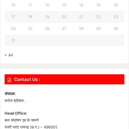
10
11
12
13
14
15
16
17
18
19
20
21
22
23
24
25
26
27
28
29
30
31
« Jul
Contact Us :
संपादक:
सरोज श्रीवास .
Head Office:
बाल संप्रेषण गृह के सामने
पंजरी प्लांट रायगढ़ (छ.ग.) – 496001.