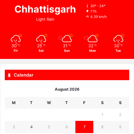
Chhattisgarh
30º - 24º
71%
4.39 km/h
Light Rain
30
25
31
32
30
℃
℃
℃
℃
℃
Fri
Sat
Sun
Mon
Tue
Calendar
August 2026
M
T
W
T
F
S
S
1
2
3
4
5
6
7
8
9