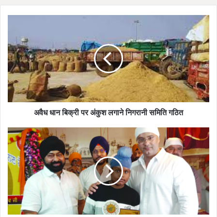
अवैध
धान
बिक्री
पर
अंकुश
लगाने
निगरानी
समिति
गठित
अवैध धान बिक्री पर अंकुश लगाने निगरानी समिति गठित
होनहार
बच्चों
का
यूथ
सिख
सेवा
समिति
ने
मोमेंटो