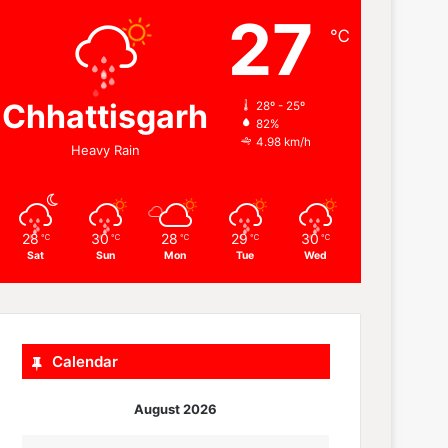
27
℃
Chhattisgarh
28º - 25º
82%
4.98 km/h
Heavy Rain
28
30
28
29
30
℃
℃
℃
℃
℃
Sat
Sun
Mon
Tue
Wed
Calendar
August 2026