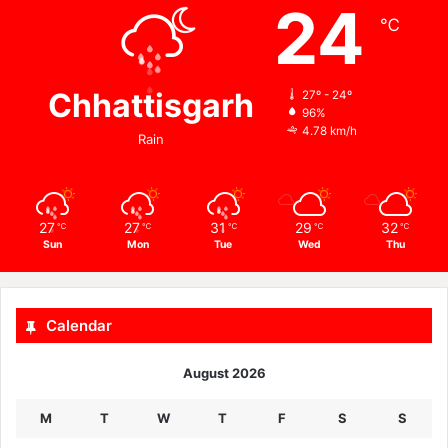
24
℃
Chhattisgarh
27º - 24º
96%
4.78 km/h
Rain
27
27
31
29
32
℃
℃
℃
℃
℃
Sun
Mon
Tue
Wed
Thu
Calendar
August 2026
M
T
W
T
F
S
S