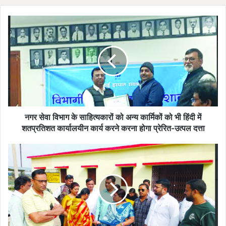
नगर
सेवा
विभाग
के
साहित्यकारों
को
अन्य
कार्मिकों
को
भी
नगर सेवा विभाग के साहित्यकारों को अन्य कार्मिकों को भी हिंदी में
हिंदी
शतप्रतिशत कार्यालयीन कार्य करने करना होगा प्रेरित-उत्पल दत्ता
में
शतप्रतिशत
निर्माण
कार्यालयीन
कार्यों
कार्य
की
करने
समीक्षा
करना
करने
होगा
महापौर
प्रेरित-
और
उत्पल
सभापति