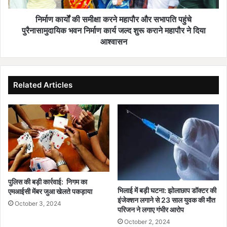
दत्ता
पहुंचे
पुरैनासामुदायिक
निर्माण कार्यों की समीक्षा करने महापौर और सभापति पहुंचे
भवन
पुरैनासामुदायिक भवन निर्माण कार्य जल्द शुरू कराने महापौर ने दिया
निर्माण
आश्वासन
कार्य
जल्द
शुरू
कराने
Related Articles
महापौर
ने
दिया
आश्वासन
पुलिस की बड़ी कार्रवाई: निगम का
भिलाई में बड़ी घटना: झोलाछाप डॉक्टर की
एमआईसी मेंबर जुआ खेलते पकड़ाया
इंजेक्शन लगाने से 23 साल युवक की मौत
October 3, 2024
परिजन ने लगाए गंभीर आरोप
October 2, 2024