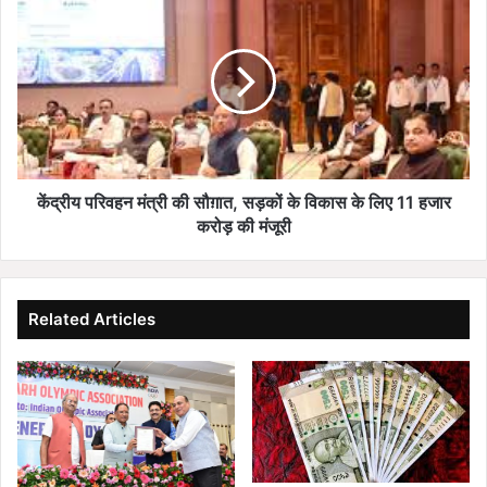
ऐसी
परिवहन
घटना
मंत्री
की
सौग़ात,
सड़कों
के
विकास
के
लिए
केंद्रीय परिवहन मंत्री की सौग़ात, सड़कों के विकास के लिए 11 हजार
11
करोड़ की मंजूरी
हजार
करोड़
की
मंजूरी
Related Articles