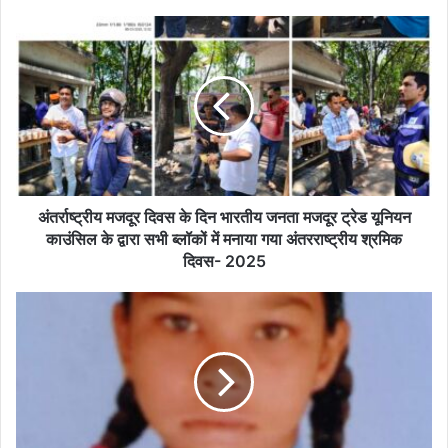
अंतर्राष्ट्रीय
मजदूर
दिवस
के
दिन
भारतीय
जनता
मजदूर
ट्रेड
यूनियन
अंतर्राष्ट्रीय मजदूर दिवस के दिन भारतीय जनता मजदूर ट्रेड यूनियन
काउंसिल
काउंसिल के द्वारा सभी ब्लॉकों में मनाया गया अंतरराष्ट्रीय श्रमिक
के
दिवस- 2025
द्वारा
सभी
पांचवीं
ब्लॉकों
बोर्ड
में
की
मनाया
परीक्षा
गया
में
अंतरराष्ट्रीय
कुमारी
श्रमिक
आंचल
दिवस-
बाघ