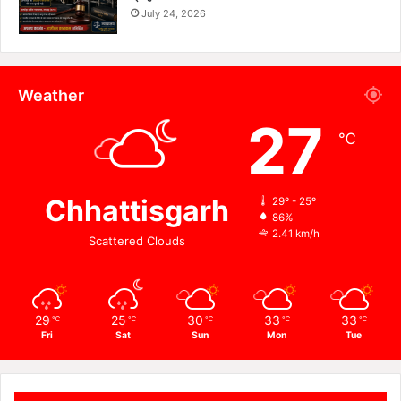
July 24, 2026
Weather
27
℃
Chhattisgarh
29º - 25º
86%
2.41 km/h
Scattered Clouds
29
25
30
33
33
℃
℃
℃
℃
℃
Fri
Sat
Sun
Mon
Tue