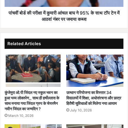
2025
ने
95%
पांचवीं बोर्ड की परीक्षा में कुमारी आंचल बाघ ने 95% के साथ टॉप टेन में
के
आठवां नंबर पर जमाया कब्जा
साथ
टॉप
टेन
में
Related Articles
आठवां
नंबर
पर
जमाया
कब्जा
कुंजेमुरा ओ.पी जिंदल नए स्कूल भवन का
उत्थान परियोजना का विस्तार 34
हुआ भव्य लोकार्पण,, साथ ही हर्षोल्लास के
विद्यालयों में शिक्षा, अधोसंरचना और छात्र
साथ मनाया गया जिंदल ग्रुप के चेयरमैन
हितैषी सुविधाओं को मिलेगा नया आयाम
नवीन जिंदल का जन्मदिन ?
July 10, 2026
March 10, 2026