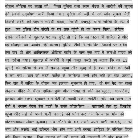
सोशल मीडिया पर साझा की। जिला पुलिस तथा श्याम मंडल ने आरोपी की सूचना
देने ईनामी उद्घोषणा जारी किया गया। पुलिस को यहीं से एक लीड सूचना मिली
जिससे संदेही की पहचान सारथी यादव, निवासी ठेंगागुड़ी थाना सरिया के रूप में
हुआ। जब पुलिस टीम संदेही के घर तक पहुंची तो वह फरार मिला, लेकिन
उसके परिजनों से पूछताछ पर यह पुष्टि हो गई कि वह घटना में शामिल है और
वह मोबाइल का उपयोग नहीं करता। पुलिस टीमों ने संभावित ठिकानों पर दबिश
तेज कर दी और आखिरकार ओडिशा बार्डर के पास एक गांव में सारथी यादव को
धर दबोचा गया। पूछताछ में आरोपी ने जुर्म कबूल करते हुए बताया कि वह 13
जुलाई को सरिया से बस में रायगढ़ पहुंचा और सुबह से ही श्याम मंदिर की रेकी
में लग गया। शाम को सब्जी मार्केट से प्लास्टिक पन्नी और लोहे का रॉड उठाया,
फिर रात में बारिश के दौरान जब इलाका सुनसान हो गया, तो मेन गेट का ताला
तोड़कर मंदिर के भीतर दाखिल हुआ और गर्भगृह से सोने का मुकुट, गलपटिया,
कुण्डल और छत्तर चुराकर दान पेटी से नकदी रकम समेटी। चोरी का सारा माल
बोरी में भरकर पैदल रेल पटरी के रास्ते कोतरलिया - महापल्ली होते हुए दियाडेरा
पहुंचा और वहां से अपनी पत्नी नवादाई को फोन कर गांव के मानस भोय को
मोटरसायकल लेकर बुलाया। गांव लौटने के बाद उसने अपनी पत्नी नवादाई, मानस
भोय और उसके भाई उपेन्द्र भोय और गांव आये बरगढ़ ओड़िशा के परिचित विजय
उर्फ बिज्जु प्रधान, दिव्य प्रधान को पूरी घटना की जानकारी दी और माल को