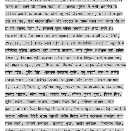
छिपाने तथा बेचने की योजना साझा की। रायगढ़ पुलिस ने सभी आरोपियों के
मेमोरेंडम कथनों के आधार पर चोरी गए सारे जेवरात, नकदी, घटना में प्रयुक्त
लोहे का रॉड, एक मोटरसाइकिल और वारदात के समय पहना गया संतरा रंग का
टी-शर्ट बरामद किया है, जिसकी कुल कीमत लगभग 27 लाख रुपये है।
*प्रकरण में धार्मिक भावना को ठेस पहुंचाने, संगठित अपराध की धारा-238,
299,111,3(5) BNS बढ़ाई गई* है । इस सनसनीखेज मामले के खुलासे में
अतिरिक्त पुलिस अधीक्षक श्री आकाश मरकाम, नगर पुलिस अधीक्षक श्री अनिल
विश्वकर्मा, निरीक्षक श्री सुखनंदन पटेल, श्री राकेश मिश्रा, श्री प्रशांत राव,
श्री मोहन भारद्वाज, उप निरीक्षक श्री गिरधारी साव, साइबर सेल प्रधान आरक्षक
राजेश पटेल, दुर्गेश सिंह, आरक्षक बृजलाल गुर्जर, रेनू मंडावी थाने के लोमेश
राजपूत सतीष पाठक खिरेन्द्र जलतारे हेमप्रकाश सोन बनारसी सिदार बालचंद्र
मोहन राव, दिलीप भानू, श्रीराम साहू, साइबर सेल के आरक्षक धनजय कश्यप,
पुष्पेन्द्र जाटवर, महेश पण्डा, प्रशांत पण्डा, रविन्द्र कुमार गुप्ता, विकम सिंह,
सुरेश सिदार, विकास प्रधान, प्रताप शेखर बेहरा, गजेन्द्र प्रधान, नवीन
शुक्ला, ACCU जिला बिलासपुर के आरक्षक सतीश भारद्वाज, तबीर सिंह, थानों के
आरक्षक अभिषेक द्विवेदी उत्तम सारथी संदीप मिश्रा मनोज पटनायक कमलेश यादव
रोशन एक्का, भगवती रत्नाकर, चुड़ामड़ी गुप्ता, संदीप कौशिक, मिनकेतन पटेल,
लखेश्वर पुरसेठ, विनय तिवारी, धनुर्जय बेहरा, ओशनिक विश्वाल, कोमल तिवारी,