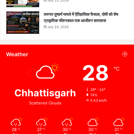
July 25, 2026
तमनार दुष्कर्म मामले में ऐतिहासिक फैसला, दोषी को शेष
प्राकृतिक जीवनकाल तक आजीवन कारावास
July 24, 2026
Weather
28
℃
Chhattisgarh
28º - 24º
74%
5.43 km/h
Scattered Clouds
28
27
30
30
31
℃
℃
℃
℃
℃