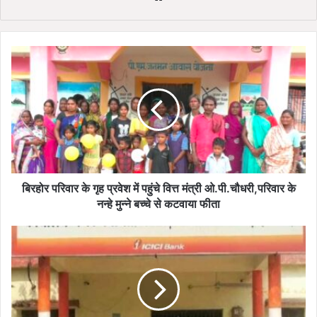
बिरहोर
परिवार
के
गृह
प्रवेश
में
पहुंचे
वित्त
मंत्री
ओ.पी.चौधरी,परिवार
बिरहोर परिवार के गृह प्रवेश में पहुंचे वित्त मंत्री ओ.पी.चौधरी,परिवार के
के
नन्हे मुन्ने बच्चे से कटवाया फीता
नन्हे
मुन्ने
घरघोड़ा
बच्चे
नगर
से
पंचायत
कटवाया
में
फीता
भ्रष्टाचार
की