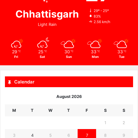
Chhattisgarh
29º - 25º
83%
2.56 km/h
Light Rain
29
25
30
33
33
℃
℃
℃
℃
℃
Fri
Sat
Sun
Mon
Tue
Calendar
August 2026
M
T
W
T
F
S
S
1
2
3
4
5
6
7
8
9