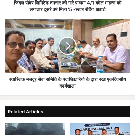
माइन्स
जिंदल पाॅवर लिमिटेड तमनार की गारे पालमा 4/1 कोल माइन्स को
को
लगातार दूसरे वर्ष मिला ’5 -स्टार रेटिंग’ अवार्ड
लगातार
दूसरे
स्वास्तिक
वर्ष
मजदूर
मिला
सेवा
’5
समिति
-स्टार
के
रेटिंग’
पदाधिकारियो
अवार्ड
के
द्वारा
रखा
एकदिवसीय
स्वास्तिक मजदूर सेवा समिति के पदाधिकारियो के द्वारा रखा एकदिवसीय
कार्यशाला
कार्यशाला
Related Articles