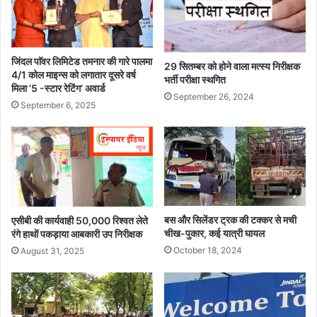
जिंदल पाॅवर लिमिटेड तमनार की गारे पालमा
29 सितम्बर को होने वाला मत्स्य निरीक्षक
4/1 कोल माइन्स को लगातार दूसरे वर्ष
भर्ती परीक्षा स्थगित
मिला ’5 -स्टार रेटिंग’ अवार्ड
September 26, 2024
September 6, 2025
बस और सिलेंडर ट्रक की टक्कर से मची
एसीबी की कार्यवाही 50,000 रिश्वत लेते
चीख-पुकार, कई यात्री घायल
रंगे हाथों पकड़ाया आबकारी उप निरीक्षक
October 18, 2024
August 31, 2025