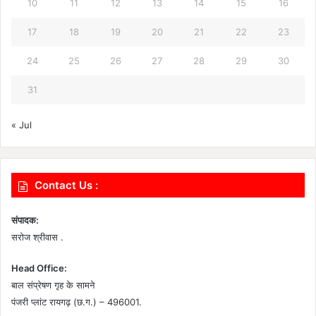
10
11
12
13
14
15
16
17
18
19
20
21
22
23
24
25
26
27
28
29
30
31
« Jul
Contact Us :
संपादक:
सरोज श्रीवास .
Head Office:
बाल संप्रेषण गृह के सामने
पंजरी प्लांट रायगढ़ (छ.ग.) – 496001.