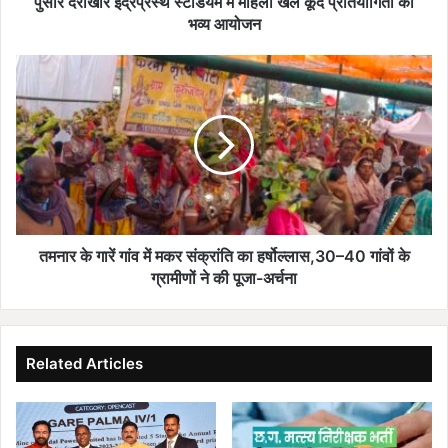
पुसौर दर्राखार इंद्रप्रस्थ स्टेडियम में महिला खेल कूद प्रतियोगिता का
भव्य
भव्य आयोजन
आयोजन
तमनार
के
गारें
गांव
में
मकर
संक्रांति
का
हर्षोल्लास,30–
40
तमनार के गारें गांव में मकर संक्रांति का हर्षोल्लास,30–40 गांवों के
गांवों
ग्रामीणों ने की पूजा-अर्चना
के
ग्रामीणों
ने
की
Related Articles
पूजा-
अर्चना