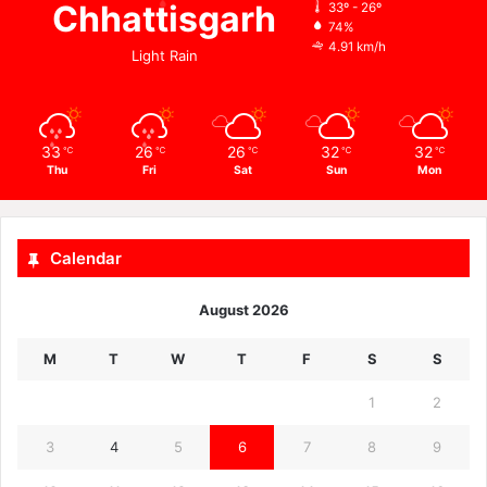
Chhattisgarh
33º - 26º
74%
4.91 km/h
Light Rain
33
26
26
32
32
℃
℃
℃
℃
℃
Thu
Fri
Sat
Sun
Mon
Calendar
August 2026
M
T
W
T
F
S
S
1
2
3
4
5
6
7
8
9