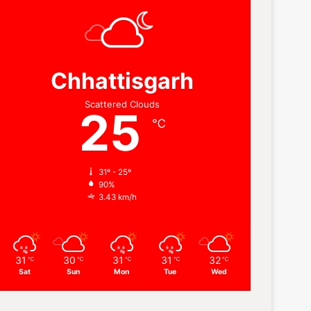
Chhattisgarh
Scattered Clouds
25
℃
31º - 25º
90%
3.43 km/h
31
30
31
31
32
℃
℃
℃
℃
℃
Sat
Sun
Mon
Tue
Wed