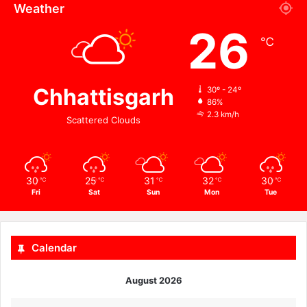
Weather
26
℃
Chhattisgarh
30º - 24º
86%
2.3 km/h
Scattered Clouds
30
25
31
32
30
℃
℃
℃
℃
℃
Fri
Sat
Sun
Mon
Tue
Calendar
August 2026