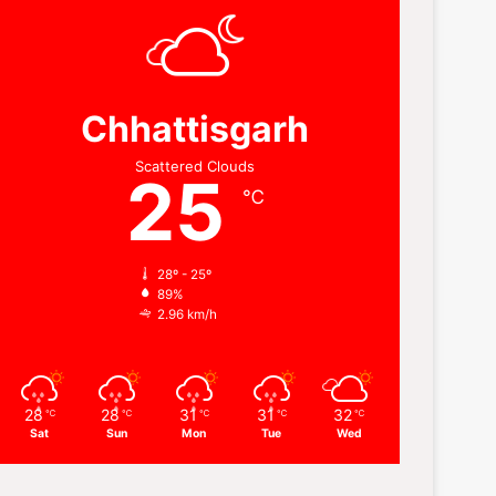
Chhattisgarh
Scattered Clouds
25
℃
28º - 25º
89%
2.96 km/h
28
28
31
31
32
℃
℃
℃
℃
℃
Sat
Sun
Mon
Tue
Wed