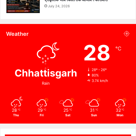
July 24, 2026
Weather
28
℃
Chhattisgarh
28º - 26º
80%
3.74 km/h
Rain
28
29
25
31
32
℃
℃
℃
℃
℃
Thu
Fri
Sat
Sun
Mon