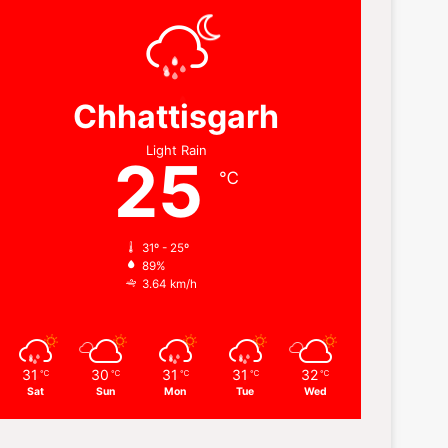
Chhattisgarh
Light Rain
25
℃
31º - 25º
89%
3.64 km/h
31
30
31
31
32
℃
℃
℃
℃
℃
Sat
Sun
Mon
Tue
Wed