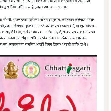
िन्हांकन कर समिति में धान लाकर अन्य किसानों के पंजीयन में खपाने का
) द्वारा विशेष चेकिंग दल हेतु वाहन उपलब्ध कराए जाए।
 प्रकाश चौधरी, राजनांदगाव कलेक्टर संजय अग्रवाल, कबीरधाम कलेक्टर गोपाल
ंह चंद्रवाल, खैरागढ़-छुईखदान-गंडई कलेक्टर चंद्रकांत वर्मा, मानपुर-मोहला-
रिक आपूर्ति निगम, सचिव खाद एवं नागरिक आपूर्ति, प्रबंध संचालक छग राज्य
्षक संचालनालय, संयुक्त सचिव, प्रबंध संचालक अपैक्स, मंडल प्रबंधक
ण संघ, महाब्रबंधक नागरिक आपूर्ति निगम त्रिनाथ रेड्डी उपस्थित थे।