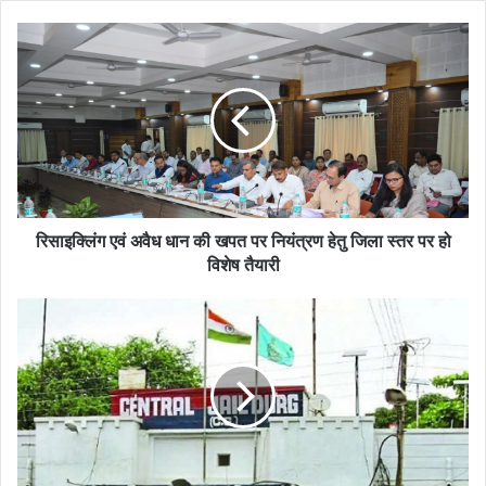
रिसाइक्लिंग
एवं
अवैध
धान
की
खपत
पर
नियंत्रण
हेतु
जिला
रिसाइक्लिंग एवं अवैध धान की खपत पर नियंत्रण हेतु जिला स्तर पर हो
स्तर
विशेष तैयारी
पर
हो
संभागायुक्त
विशेष
राठौर
तैयारी
ने
न्यायालयीन
आदेश
पारित
कर
अपराधी