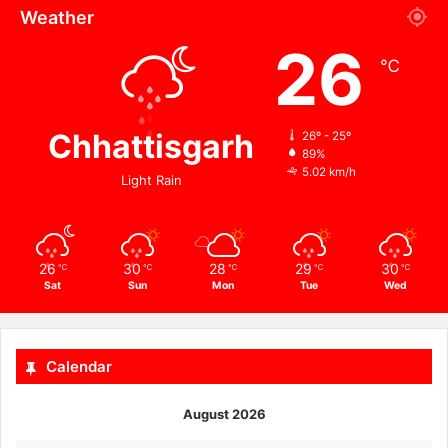
Weather
26
℃
Chhattisgarh
26º - 25º
89%
5.02 km/h
Light Rain
26
30
28
29
30
℃
℃
℃
℃
℃
Sat
Sun
Mon
Tue
Wed
Calendar
August 2026