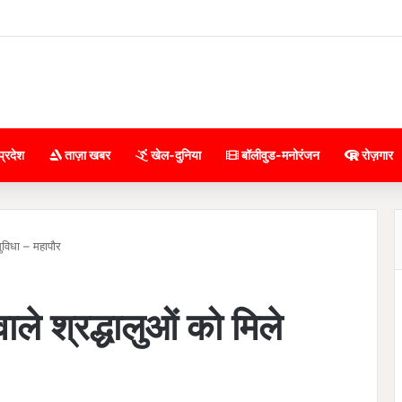
प्रदेश
ताज़ा खबर
खेल-दुनिया
बॉलीवुड-मनोरंजन
रोज़गार
 सुविधा – महापौर
वाले श्रद्धालुओं को मिले