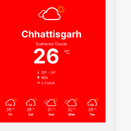
Chhattisgarh
Scattered Clouds
26
℃
30º - 24º
86%
2.3 km/h
30
25
31
32
30
℃
℃
℃
℃
℃
Fri
Sat
Sun
Mon
Tue