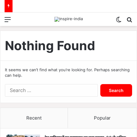
Menu
Switch
S
Nothing Found
It seems we can’t find what you’re looking for. Perhaps searching
can help.
S
e
a
r
c
Recent
Popular
h
f
o