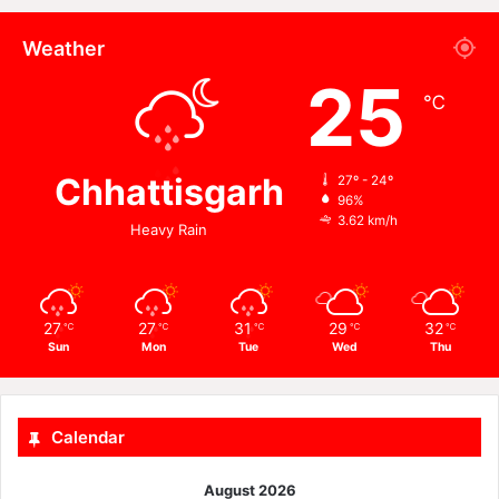
Weather
25
℃
Chhattisgarh
27º - 24º
96%
3.62 km/h
Heavy Rain
27
27
31
29
32
℃
℃
℃
℃
℃
Sun
Mon
Tue
Wed
Thu
Calendar
August 2026