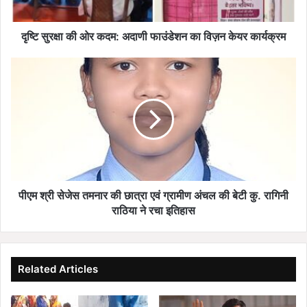
का
विज़न
केयर
दृष्टि सुरक्षा की ओर कदम: अदाणी फाउंडेशन का विज़न केयर कार्यक्रम
कार्यक्रम
पीएम
श्री
सेजेस
तमनार
की
छात्रा
एवं
ग्रामीण
अंचल
की
पीएम श्री सेजेस तमनार की छात्रा एवं ग्रामीण अंचल की बेटी कु. रागिनी
बेटी
राठिया ने रचा इतिहास
कु.
रागिनी
राठिया
ने
Related Articles
रचा
इतिहास