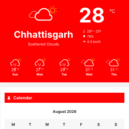
28
℃
Chhattisgarh
28º - 25º
78%
4.5 km/h
Scattered Clouds
28
27
29
31
31
℃
℃
℃
℃
℃
Sun
Mon
Tue
Wed
Thu
Calendar
August 2026
M
T
W
T
F
S
S