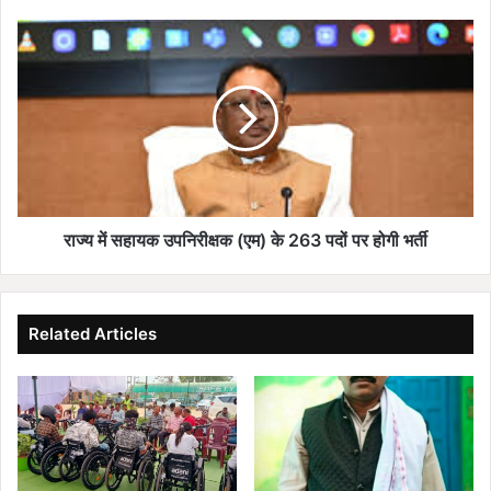
लागत
के
राज्य
विभिन्न
में
विकास
सहायक
कार्यों
उपनिरीक्षक
का
(एम)
भूमिपूजन
के
263
पदों
पर
होगी
राज्य में सहायक उपनिरीक्षक (एम) के 263 पदों पर होगी भर्ती
भर्ती
Related Articles