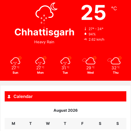
25
℃
Chhattisgarh
27º - 24º
94%
2.62 km/h
Heavy Rain
27
27
31
29
32
℃
℃
℃
℃
℃
Sun
Mon
Tue
Wed
Thu
Calendar
August 2026
M
T
W
T
F
S
S