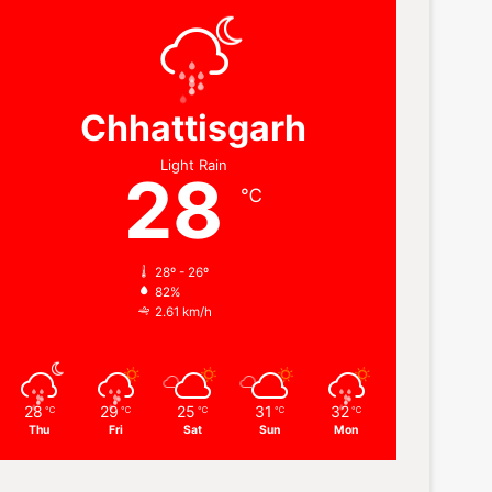
Chhattisgarh
Light Rain
28
℃
28º - 26º
82%
2.61 km/h
28
29
25
31
32
℃
℃
℃
℃
℃
Thu
Fri
Sat
Sun
Mon