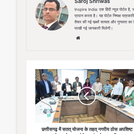
Saroj Shriwas
Inspire India: एक हिंदी न्यूज़ पोर्टल ह
प्रदान करता है। यह पोर्टल निष्पक्ष पत्रकार
तैयार की गई खबरें सत्यता और गुणवत्ता क
परखी गई जानकारी मिलेगी।
Website
छत्तीसगढ़
में
सतत्
योजना
के
तहत्
नगरीय
ठोस
अपशिष्ट
से
छत्तीसगढ़ में सतत् योजना के तहत् नगरीय ठोस अपशिष्ट