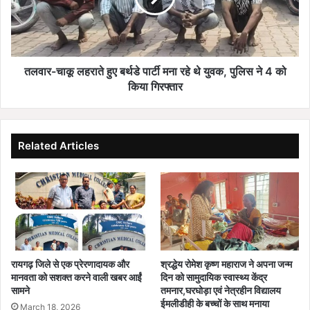
बचाओ
पार्टी
का
मना
संदेश
रहे
थे
युवक,
तलवार-चाकू लहराते हुए बर्थडे पार्टी मना रहे थे युवक, पुलिस ने 4 को
पुलिस
किया गिरफ्तार
ने
4
को
किया
Related Articles
गिरफ्तार
रायगढ़ जिले से एक प्रेरणादायक और
श्रद्धेय रोमेश कृष्ण महाराज ने अपना जन्म
मानवता को सशक्त करने वाली खबर आईं
दिन को सामुदायिक स्वास्थ्य केंद्र
सामने
तमनार,घरघोड़ा एवं नेत्रहीन विद्यालय
ईमलीडीही के बच्चों के साथ मनाया
March 18, 2026