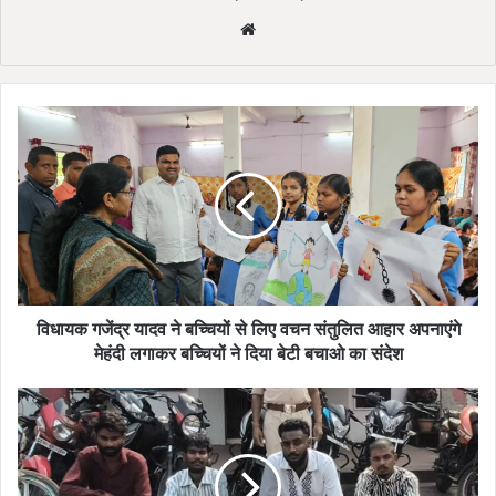
Website
विधायक
गजेंद्र
यादव
ने
बच्चियों
से
लिए
वचन
संतुलित
आहार
विधायक गजेंद्र यादव ने बच्चियों से लिए वचन संतुलित आहार अपनाएंगे
अपनाएंगे
मेहंदी लगाकर बच्चियों ने दिया बेटी बचाओ का संदेश
मेहंदी
लगाकर
तलवार-
बच्चियों
चाकू
ने
लहराते
दिया
हुए
बेटी
बर्थडे