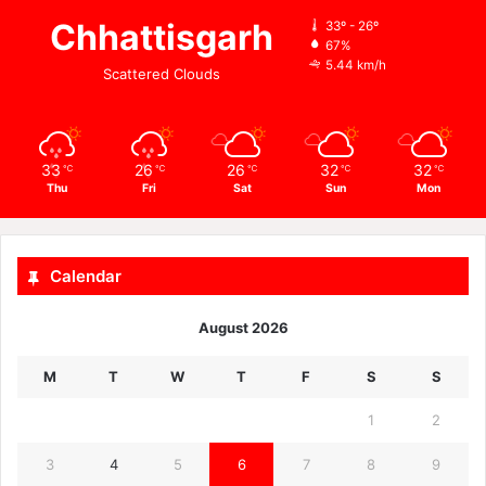
Chhattisgarh
33º - 26º
67%
5.44 km/h
Scattered Clouds
33
26
26
32
32
℃
℃
℃
℃
℃
Thu
Fri
Sat
Sun
Mon
Calendar
August 2026
M
T
W
T
F
S
S
1
2
3
4
5
6
7
8
9