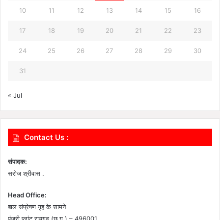
10
11
12
13
14
15
16
17
18
19
20
21
22
23
24
25
26
27
28
29
30
31
« Jul
Contact Us :
संपादक:
सरोज श्रीवास .
Head Office:
बाल संप्रेषण गृह के सामने
पंजरी प्लांट रायगढ़ (छ.ग.) – 496001.