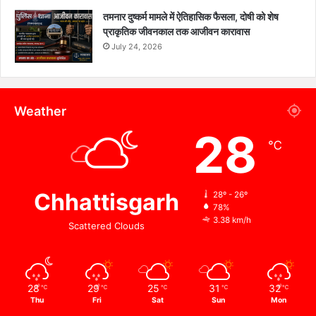
तमनार दुष्कर्म मामले में ऐतिहासिक फैसला, दोषी को शेष
प्राकृतिक जीवनकाल तक आजीवन कारावास
July 24, 2026
Weather
28
℃
Chhattisgarh
28º - 26º
78%
3.38 km/h
Scattered Clouds
28
29
25
31
32
℃
℃
℃
℃
℃
Thu
Fri
Sat
Sun
Mon