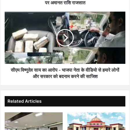
नहीं
पर अमानत राशि राजसात
करने
पर
सीएम
अमानत
विष्णुदेव
राशि
साय
राजसात
का
आरोप
-
भाजपा
नेता
के
वीडियो
सीएम विष्णुदेव साय का आरोप - भाजपा नेता के वीडियो से हमारे लोगों
से
और सरकार को बदनाम करने की साजिश
हमारे
लोगों
और
सरकार
Related Articles
को
बदनाम
करने
की
साजिश