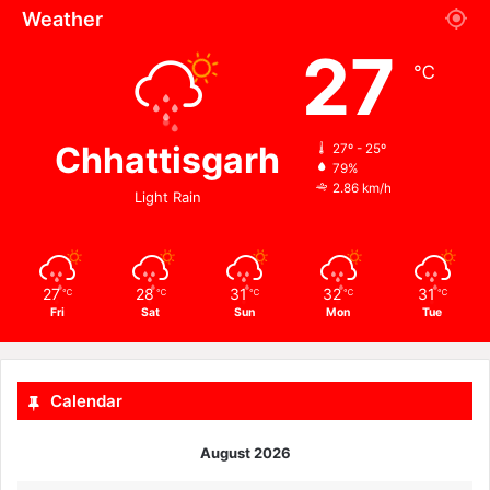
Weather
27
℃
Chhattisgarh
27º - 25º
79%
2.86 km/h
Light Rain
27
28
31
32
31
℃
℃
℃
℃
℃
Fri
Sat
Sun
Mon
Tue
Calendar
August 2026