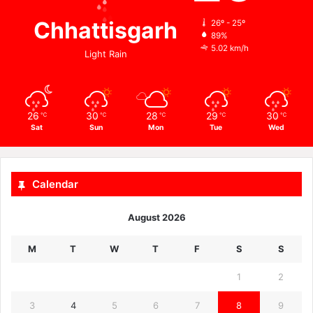
Chhattisgarh
26º - 25º
89%
5.02 km/h
Light Rain
26
30
28
29
30
℃
℃
℃
℃
℃
Sat
Sun
Mon
Tue
Wed
Calendar
August 2026
M
T
W
T
F
S
S
1
2
3
4
5
6
7
8
9