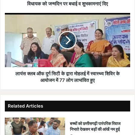
अहिवारा
विधायक को जन्मदिन पर बधाई व शुभकामनाएं दिए
विधायक
को
लायंस
जन्मदिन
क्लब
पर
ऑफ
बधाई
दुर्ग
व
सिटी
शुभकामनाएं
के
दिए
द्वारा
मोहलई
में
स्वास्थ्य
लायंस क्लब ऑफ दुर्ग सिटी के द्वारा मोहलई में स्वास्थ्य शिविर के
शिविर
आयोजन में 77 लोग लाभांवित हुए
के
आयोजन
में
77
Related Articles
लोग
लाभांवित
हुए
बच्चों को छत्तीसगढ़ी पारंपरिक रिवाज
निभाते देखकर बड़ों की आंखें नम हुई