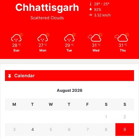
Chhattisgarh
28º - 25º
92%
3.32 km/h
Scattered Clouds
28
27
29
31
31
℃
℃
℃
℃
℃
Sun
Mon
Tue
Wed
Thu
Calendar
August 2026
M
T
W
T
F
S
S
1
2
3
4
5
6
7
8
9