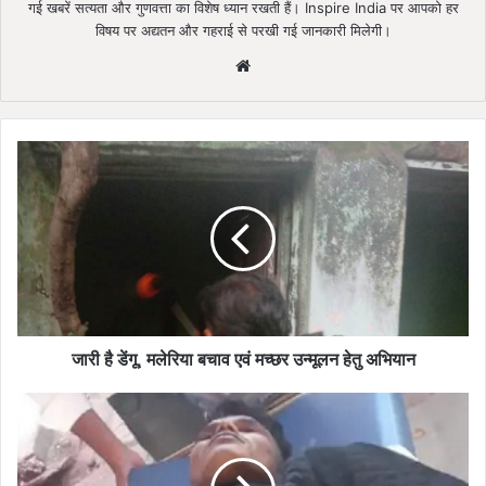
गई खबरें सत्यता और गुणवत्ता का विशेष ध्यान रखती हैं। Inspire India पर आपको हर
विषय पर अद्यतन और गहराई से परखी गई जानकारी मिलेगी।
Website
जारी
है
डेंगू,
मलेरिया
बचाव
एवं
मच्छर
उन्मूलन
हेतु
अभियान
जारी है डेंगू, मलेरिया बचाव एवं मच्छर उन्मूलन हेतु अभियान
लव
मैरिज
के
दो