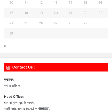
10
11
12
13
14
15
16
17
18
19
20
21
22
23
24
25
26
27
28
29
30
31
« Jul
Contact Us :
संपादक:
सरोज श्रीवास .
Head Office:
बाल संप्रेषण गृह के सामने
पंजरी प्लांट रायगढ़ (छ.ग.) – 496001.