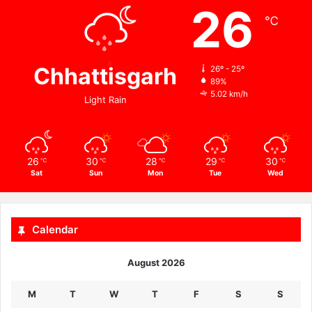
26
℃
Chhattisgarh
26º - 25º
89%
5.02 km/h
Light Rain
26
30
28
29
30
℃
℃
℃
℃
℃
Sat
Sun
Mon
Tue
Wed
Calendar
August 2026
M
T
W
T
F
S
S