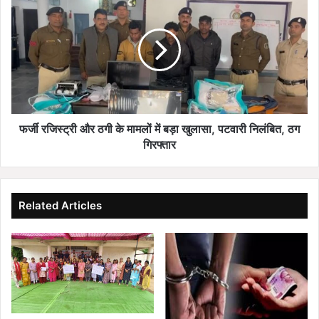
रजिस्ट्री
और
ठगी
के
मामलों
में
बड़ा
खुलासा,
पटवारी
फर्जी रजिस्ट्री और ठगी के मामलों में बड़ा खुलासा, पटवारी निलंबित, ठग
निलंबित,
गिरफ्तार
ठग
गिरफ्तार
Related Articles