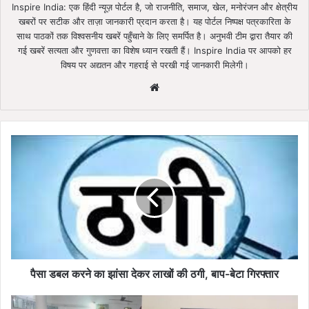
Inspire India: एक हिंदी न्यूज़ पोर्टल है, जो राजनीति, समाज, खेल, मनोरंजन और क्षेत्रीय
खबरों पर सटीक और ताज़ा जानकारी प्रदान करता है। यह पोर्टल निष्पक्ष पत्रकारिता के
साथ पाठकों तक विश्वसनीय खबरें पहुँचाने के लिए समर्पित है। अनुभवी टीम द्वारा तैयार की
गई खबरें सत्यता और गुणवत्ता का विशेष ध्यान रखती हैं। Inspire India पर आपको हर
विषय पर अद्यतन और गहराई से परखी गई जानकारी मिलेगी।
Website
पैसा
डबल
करने
का
झांसा
देकर
लाखों
की
ठगी,
बाप-
पैसा डबल करने का झांसा देकर लाखों की ठगी, बाप-बेटा गिरफ्तार
बेटा
गिरफ्तार
फर्जी