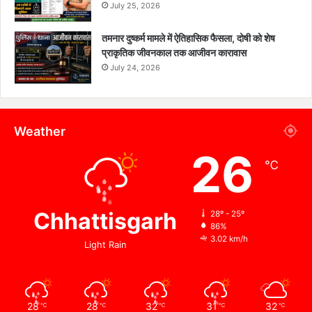
July 25, 2026
तमनार दुष्कर्म मामले में ऐतिहासिक फैसला, दोषी को शेष
प्राकृतिक जीवनकाल तक आजीवन कारावास
July 24, 2026
Weather
26
℃
Chhattisgarh
28º - 25º
86%
3.02 km/h
Light Rain
28
28
32
31
32
℃
℃
℃
℃
℃