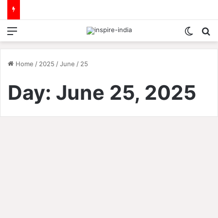
Menu
Switch
S
Home
/
2025
/
June
/
25
Day:
June 25, 2025
छत्तीसगढ़
तमनार तहसील छेत्र में औद्योगिक
प्रयोजन के लिए संविधान बदल जायेगा
(क्या ) – आत्माराम साव