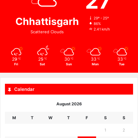
27
Chhattisgarh
29º - 25º
86%
2.41 km/h
Scattered Clouds
29
25
30
33
33
℃
℃
℃
℃
℃
Fri
Sat
Sun
Mon
Tue
Calendar
August 2026
M
T
W
T
F
S
S
1
2