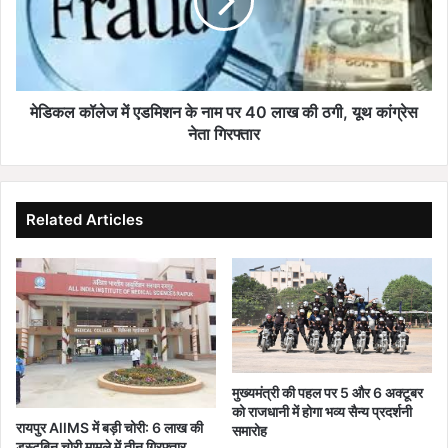
बदनाम
के
करने
नाम
की
पर
साजिश
40
लाख
की
मेडिकल कॉलेज में एडमिशन के नाम पर 40 लाख की ठगी, यूथ कांग्रेस
ठगी,
नेता गिरफ्तार
यूथ
कांग्रेस
नेता
गिरफ्तार
Related Articles
मुख्यमंत्री की पहल पर 5 और 6 अक्टूबर
को राजधानी में होगा भव्य सैन्य प्रदर्शनी
रायपुर AllMS में बड़ी चोरी: 6 लाख की
समारोह
डस्टबिन चोरी मामले में तीन गिरफ्तार