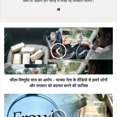
विषय पर अद्यतन और गहराई से परखी गई जानकारी मिलेगी।
Website
सीएम
विष्णुदेव
साय
का
आरोप
-
भाजपा
नेता
के
वीडियो
सीएम विष्णुदेव साय का आरोप - भाजपा नेता के वीडियो से हमारे लोगों
से
और सरकार को बदनाम करने की साजिश
हमारे
लोगों
मेडिकल
और
कॉलेज
सरकार
में
को
एडमिशन