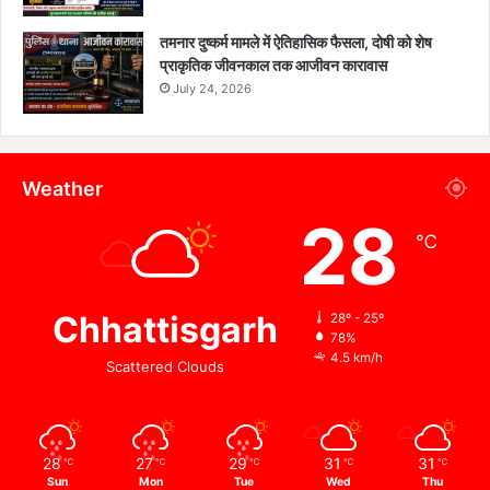
तमनार दुष्कर्म मामले में ऐतिहासिक फैसला, दोषी को शेष
प्राकृतिक जीवनकाल तक आजीवन कारावास
July 24, 2026
Weather
28
℃
Chhattisgarh
28º - 25º
78%
4.5 km/h
Scattered Clouds
28
27
29
31
31
℃
℃
℃
℃
℃
Sun
Mon
Tue
Wed
Thu