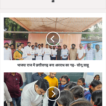
Website
भाजपा
राज
में
छत्तीसगढ़
बना
अपराध
का
गढ़-
सोनू
साहू
भाजपा राज में छत्तीसगढ़ बना अपराध का गढ़- सोनू साहू
मिडिल
स्कूल
पहुँचे
विधायक
गजेंद्र
यादव,
बच्चों