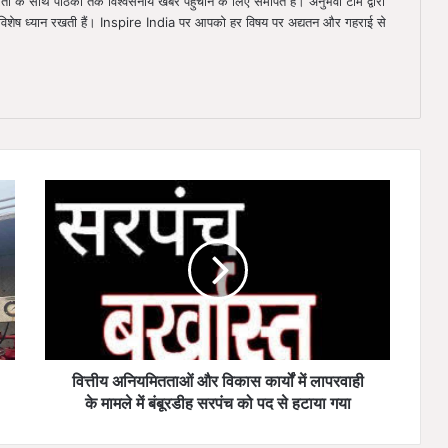
िता के साथ पाठकों तक विश्वसनीय खबरें पहुँचाने के लिए समर्पित है। अनुभवी टीम द्वारा
ा विशेष ध्यान रखती हैं। Inspire India पर आपको हर विषय पर अद्यतन और गहराई से
वित्तीय
अनियमितताओं
और
विकास
कार्यों
में
लापरवाही
के
मामले
में
वित्तीय अनियमितताओं और विकास कार्यों में लापरवाही
बंबूरडीह
के मामले में बंबूरडीह सरपंच को पद से हटाया गया
सरपंच
को