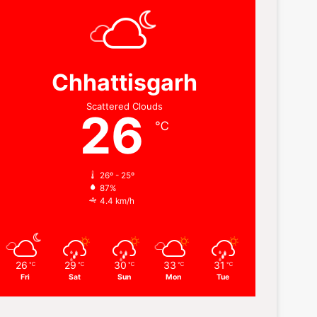
Chhattisgarh
Scattered Clouds
26
℃
26º - 25º
87%
4.4 km/h
26
29
30
33
31
℃
℃
℃
℃
℃
Fri
Sat
Sun
Mon
Tue