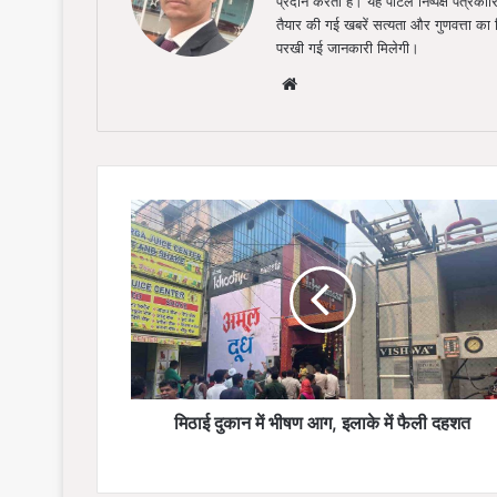
प्रदान करता है। यह पोर्टल निष्पक्ष पत्रकार
तैयार की गई खबरें सत्यता और गुणवत्ता क
परखी गई जानकारी मिलेगी।
Website
मिठाई
दुकान
में
भीषण
आग,
इलाके
में
फैली
दहशत
मिठाई दुकान में भीषण आग, इलाके में फैली दहशत