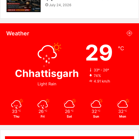
July 24, 2026
Weather
29
℃
Chhattisgarh
33º - 26º
74%
4.91 km/h
Light Rain
33
26
26
32
32
℃
℃
℃
℃
℃
Thu
Fri
Sat
Sun
Mon