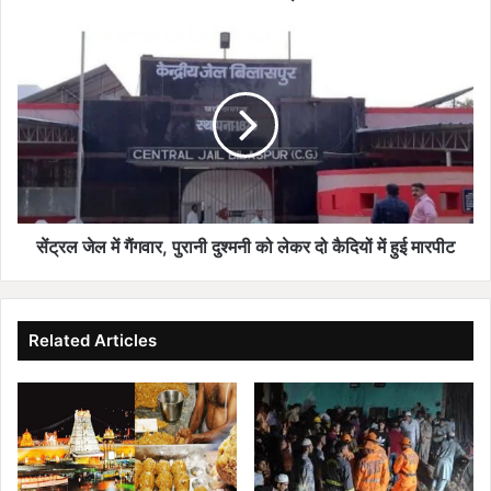
जब्त,
नशे
सेंट्रल
के
जेल
कारोबार
में
को
गैंगवार,
झटका
पुरानी
दुश्मनी
को
लेकर
दो
कैदियों
सेंट्रल जेल में गैंगवार, पुरानी दुश्मनी को लेकर दो कैदियों में हुई मारपीट
में
हुई
मारपीट
Related Articles