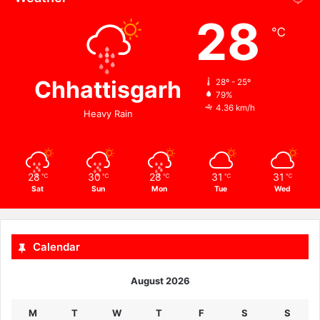
28
℃
Chhattisgarh
28º - 25º
79%
4.36 km/h
Heavy Rain
28
30
28
31
31
℃
℃
℃
℃
℃
Sat
Sun
Mon
Tue
Wed
Calendar
August 2026
M
T
W
T
F
S
S