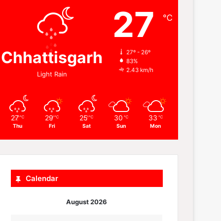
27
℃
Chhattisgarh
27º - 26º
83%
2.43 km/h
Light Rain
27
29
25
30
33
℃
℃
℃
℃
℃
Thu
Fri
Sat
Sun
Mon
Calendar
August 2026