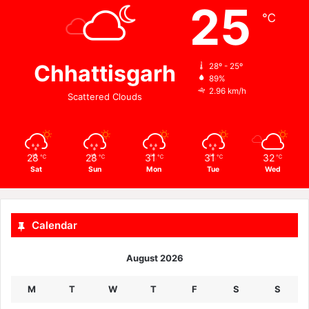
25
℃
Chhattisgarh
28º - 25º
89%
2.96 km/h
Scattered Clouds
28
28
31
31
32
℃
℃
℃
℃
℃
Sat
Sun
Mon
Tue
Wed
Calendar
August 2026
M
T
W
T
F
S
S