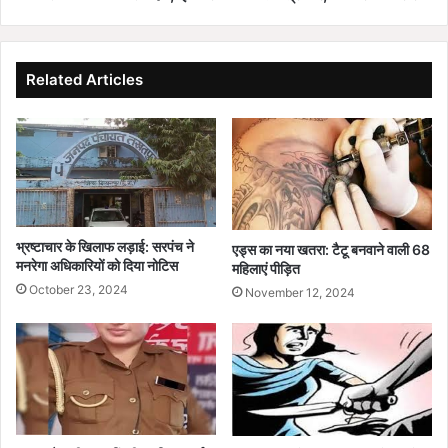
4
के
खिलाफ
किया
Related Articles
मामला
दर्ज,
इनमें
से
2
कथित
पत्रकार,
2
भ्रष्टाचार के खिलाफ लड़ाई: सरपंच ने
एड्स का नया खतरा: टैटू बनवाने वाली 68
आरोपी
मनरेगा अधिकारियों को दिया नोटिस
महिलाएं पीड़ित
फरार
October 23, 2024
November 12, 2024