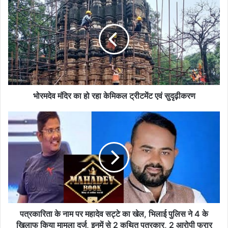
मंदिर
का
हो
रहा
केमिकल
ट्रीटमेंट
एवं
सुदृढ़ीकरण
भोरमदेव मंदिर का हो रहा केमिकल ट्रीटमेंट एवं सुदृढ़ीकरण
पत्रकारिता
के
नाम
पर
महादेव
सट्टे
का
खेल,
भिलाई
पुलिस
पत्रकारिता के नाम पर महादेव सट्टे का खेल, भिलाई पुलिस ने 4 के
ने
खिलाफ किया मामला दर्ज, इनमें से 2 कथित पत्रकार, 2 आरोपी फरार