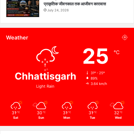
प्राकृतिक जीवनकाल तक आजीवन कारावास
July 24, 2026
Weather
25
℃
Chhattisgarh
31º - 25º
89%
3.64 km/h
Light Rain
31
30
31
31
32
℃
℃
℃
℃
℃
Sat
Sun
Mon
Tue
Wed