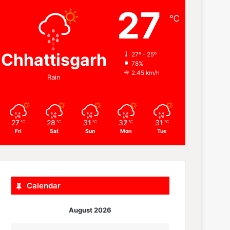
27
℃
Chhattisgarh
27º - 25º
78%
2.45 km/h
Rain
27
28
31
32
31
℃
℃
℃
℃
℃
Fri
Sat
Sun
Mon
Tue
Calendar
August 2026