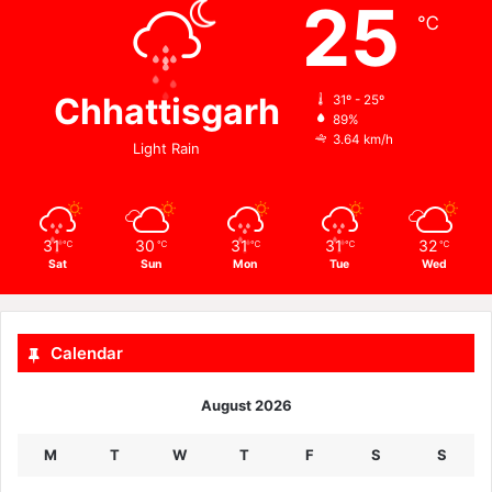
25
℃
Chhattisgarh
31º - 25º
89%
3.64 km/h
Light Rain
31
30
31
31
32
℃
℃
℃
℃
℃
Sat
Sun
Mon
Tue
Wed
Calendar
August 2026
M
T
W
T
F
S
S