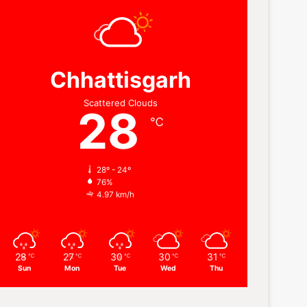
Chhattisgarh
Scattered Clouds
28
℃
28º - 24º
76%
4.97 km/h
28
27
30
30
31
℃
℃
℃
℃
℃
Sun
Mon
Tue
Wed
Thu