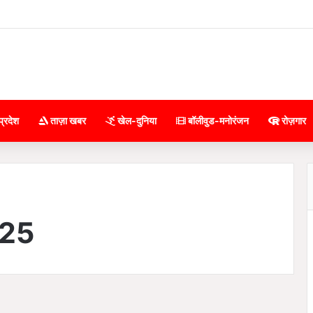
प्रदेश
ताज़ा खबर
खेल-दुनिया
बॉलीवुड-मनोरंजन
रोज़गार
025