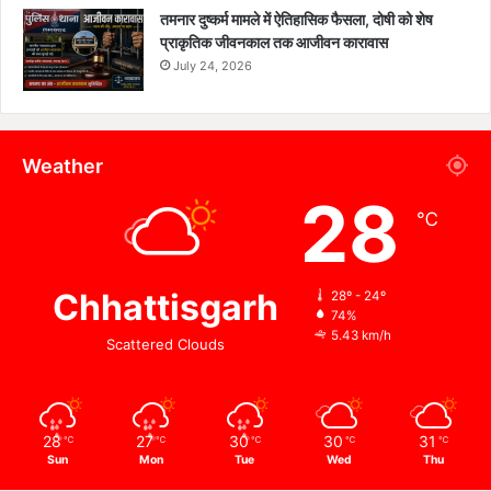
तमनार दुष्कर्म मामले में ऐतिहासिक फैसला, दोषी को शेष
प्राकृतिक जीवनकाल तक आजीवन कारावास
July 24, 2026
Weather
28
℃
Chhattisgarh
28º - 24º
74%
5.43 km/h
Scattered Clouds
28
27
30
30
31
℃
℃
℃
℃
℃
Sun
Mon
Tue
Wed
Thu