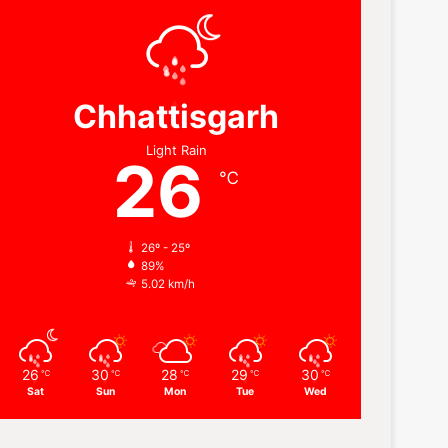
Chhattisgarh
Light Rain
26
℃
26º - 25º
89%
5.02 km/h
26
30
28
29
30
℃
℃
℃
℃
℃
Sat
Sun
Mon
Tue
Wed