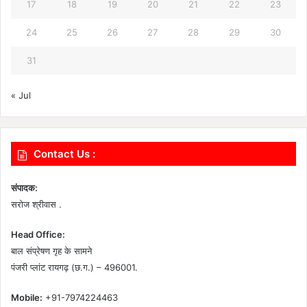
17
18
19
20
21
22
23
24
25
26
27
28
29
30
31
« Jul
Contact Us :
संपादक:
सरोज श्रीवास .
Head Office:
बाल संप्रेषण गृह के सामने
पंजरी प्लांट रायगढ़ (छ.ग.) – 496001.
Mobile:
+91-7974224463