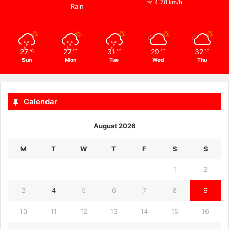
4.78 km/h
Rain
27
27
31
29
32
℃
℃
℃
℃
℃
Sun
Mon
Tue
Wed
Thu
Calendar
August 2026
M
T
W
T
F
S
S
1
2
3
4
5
6
7
8
9
10
11
12
13
14
15
16