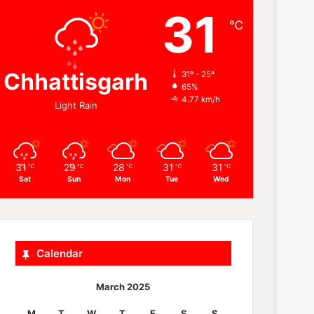
31
℃
Chhattisgarh
31º - 25º
65%
4.77 km/h
Light Rain
31
29
28
31
31
℃
℃
℃
℃
℃
Sat
Sun
Mon
Tue
Wed
Calendar
March 2025
M
T
W
T
F
S
S