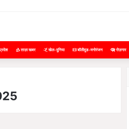
प्रदेश
ताज़ा खबर
खेल-दुनिया
बॉलीवुड-मनोरंजन
रोज़गार
025