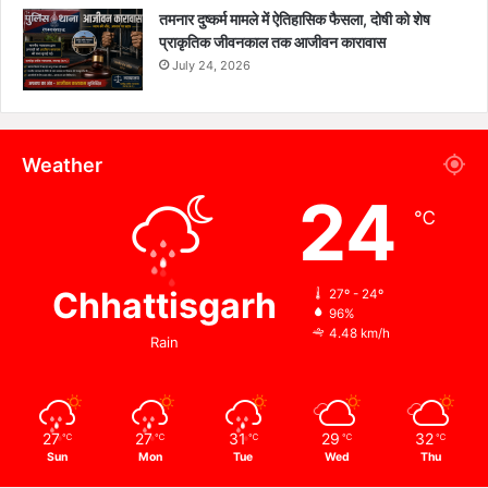
तमनार दुष्कर्म मामले में ऐतिहासिक फैसला, दोषी को शेष
प्राकृतिक जीवनकाल तक आजीवन कारावास
July 24, 2026
Weather
24
℃
Chhattisgarh
27º - 24º
96%
4.48 km/h
Rain
27
27
31
29
32
℃
℃
℃
℃
℃
Sun
Mon
Tue
Wed
Thu