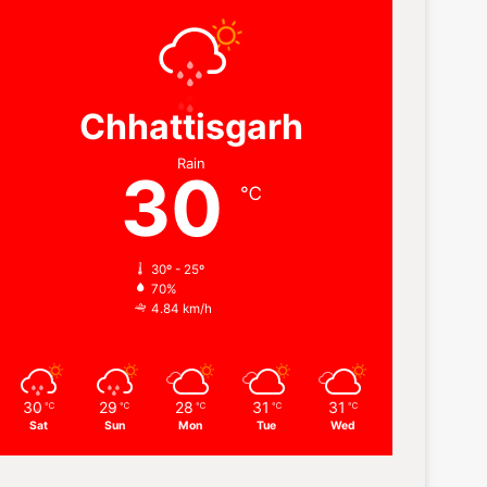
Chhattisgarh
Rain
30
℃
30º - 25º
70%
4.84 km/h
30
29
28
31
31
℃
℃
℃
℃
℃
Sat
Sun
Mon
Tue
Wed